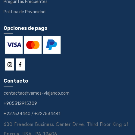
Preguntas Frecuentes
Politica de Privacidad
Opciones de pago
Contacto
contactao@vamos-viajando.com
+905312915309
+227534440
/
+227534441
630 Freedom Business Center Drive. Third Floor King of
Prussia, USA, PA 19406