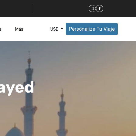
Personaliza Tu Viaje
s
Más
USD
Zayed