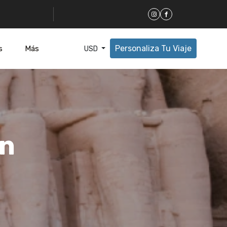
Personaliza Tu Viaje
s
Más
USD
án