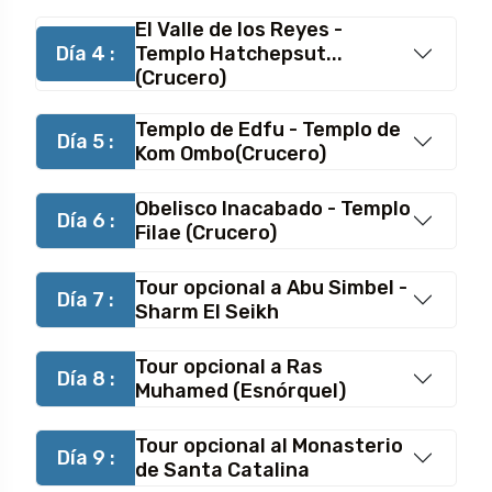
El Valle de los Reyes -
Día 4 :
Templo Hatchepsut...
(Crucero)
Templo de Edfu - Templo de
Día 5 :
Kom Ombo(Crucero)
Obelisco Inacabado - Templo
Día 6 :
Filae (Crucero)
Tour opcional a Abu Simbel -
Día 7 :
Sharm El Seikh
Tour opcional a Ras
Día 8 :
Muhamed (Esnórquel)
Tour opcional al Monasterio
Día 9 :
de Santa Catalina