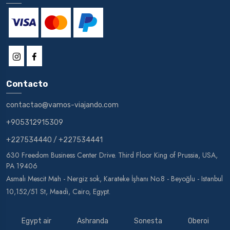
Contacto
contactao@vamos-viajando.com
+905312915309
+227534440
/
+227534441
630 Freedom Business Center Drive. Third Floor King of Prussia, USA,
PA 19406
Asmalı Mescit Mah - Nergiz sok, Karateke İşhanı No.8 - Beyoğlu - Istanbul
10,152/51 St, Maadi, Cairo, Egypt.
Egypt air
Ashranda
Sonesta
Oberoi