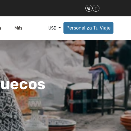
Personaliza Tu Viaje
s
Más
USD
ruecos