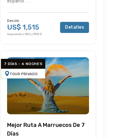
español. ...
Desde:
US$ 1,515
Detalles
Impuestos INCL/PERS
7 DÍAS – 6 NOCHES
TOUR PRIVADO
Mejor Ruta A Marruecos De 7
Días