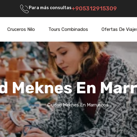
Para más consultas
+905312915309
Cruceros Nilo
Tours Combinados
Ofertas De Viaje
d Meknes En Mar
Inicio
Ciudad Meknes En Marruecos