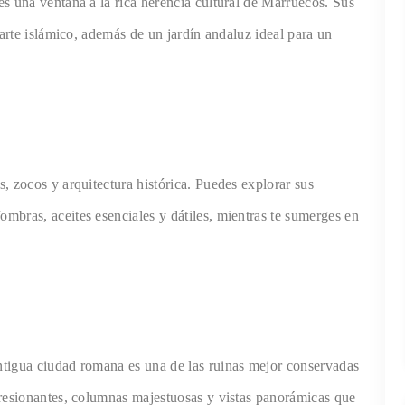
s una ventana a la rica herencia cultural de Marruecos. Sus
 arte islámico, además de un jardín andaluz ideal para un
, zocos y arquitectura histórica. Puedes explorar sus
mbras, aceites esenciales y dátiles, mientras te sumerges en
tigua ciudad romana es una de las ruinas mejor conservadas
resionantes, columnas majestuosas y vistas panorámicas que