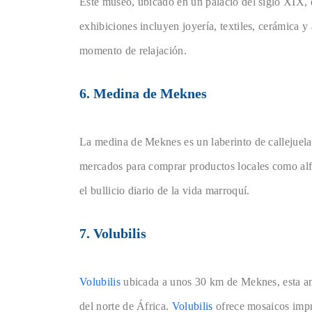
Este museo, ubicado en un palacio del siglo XIX, e
exhibiciones incluyen joyería, textiles, cerámica y
momento de relajación.
6. Medina de Meknes
La medina de Meknes es un laberinto de callejuelas
mercados para comprar productos locales como alfo
el bullicio diario de la vida marroquí.
7. Volubilis
Volubilis
ubicada a unos 30 km de Meknes, esta an
del norte de África.
Volubilis
ofrece mosaicos imp