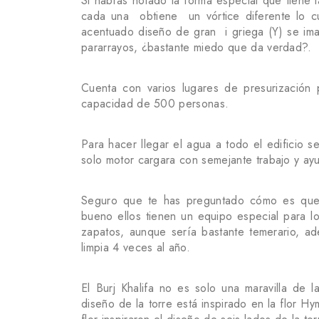
Si habras notado la forma especial que tiene 
cada una obtiene un vórtice diferente lo c
acentuado diseño de gran i griega (Y) se imag
pararrayos, ¿bastante miedo que da verdad?.
Cuenta con varios lugares de presurización 
capacidad de 500 personas.
Para hacer llegar el agua a todo el edificio s
solo motor cargara con semejante trabajo y ayu
Seguro que te has preguntado cómo es que s
bueno ellos tienen un equipo especial para lo
zapatos, aunque sería bastante temerario, a
limpia 4 veces al año.
El Burj Khalifa no es solo una maravilla de 
diseño de la torre está inspirado en la flor Hym