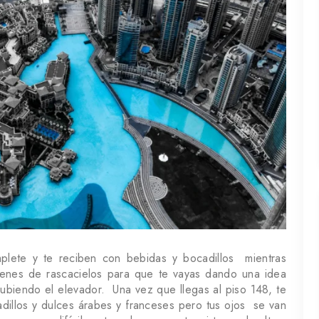
lete y te reciben con bebidas y bocadillos mientras
enes de rascacielos para que te vayas dando una idea
subiendo el elevador. Una vez que llegas al piso 148, te
dillos y dulces árabes y franceses pero tus ojos se van