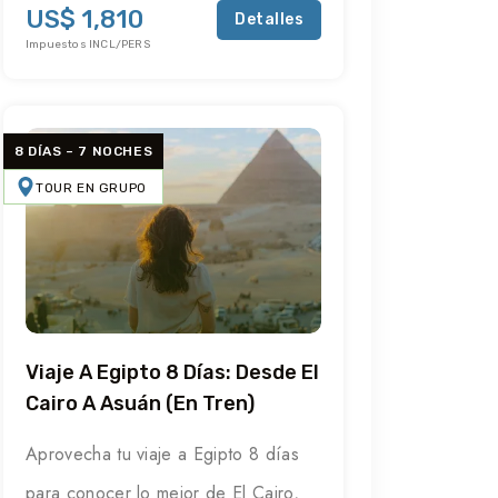
US$ 1,810
Detalles
Impuestos INCL/PERS
8 DÍAS – 7 NOCHES
TOUR EN GRUPO
Viaje A Egipto 8 Días: Desde El
Cairo A Asuán (en Tren)
Aprovecha tu viaje a Egipto 8 días
para conocer lo mejor de El Cairo,