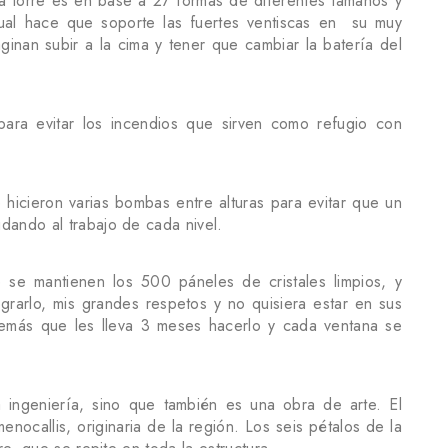
la torre es en base a 27 formas de diferentes tamaños y
ual hace que soporte las fuertes ventiscas en su muy
inan subir a la cima y tener que cambiar la batería del
para evitar los incendios que sirven como refugio con
e hicieron varias bombas entre alturas para evitar que un
dando al trabajo de cada nivel.
e mantienen los 500 páneles de cristales limpios, y
grarlo, mis grandes respetos y no quisiera estar en sus
demás que les lleva 3 meses hacerlo y cada ventana se
la ingeniería, sino que también es una obra de arte. El
enocallis, originaria de la región. Los seis pétalos de la