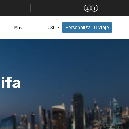
Personaliza Tu Viaje
s
Más
USD
ifa