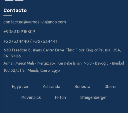
Contacto
contactao@vamos-viajando.com
+905312915309
+227534440
/
+227534441
630 Freedom Business Center Drive. Third Floor King of Prussia, USA,
PA 19406
Asmalı Mescit Mah - Nergiz sok, Karateke İşhanı No.8 - Beyoğlu - Istanbul
10,152/51 St, Maadi, Cairo, Egypt.
Egypt air
Ashranda
Sonesta
Oberoi
Movenpick
Hilton
Steigenberger
© Vamos Viajando 2026