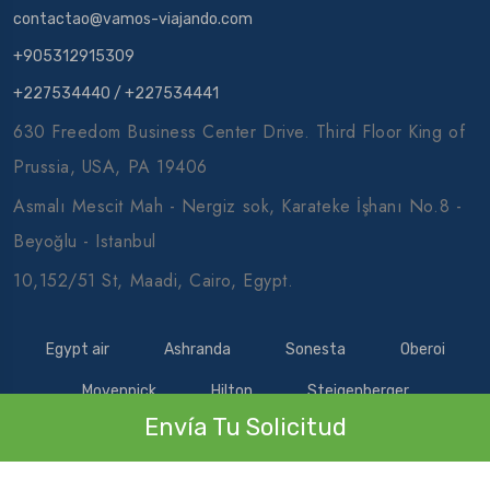
contactao@vamos-viajando.com
+905312915309
+227534440
/
+227534441
630 Freedom Business Center Drive. Third Floor King of
Prussia, USA, PA 19406
Asmalı Mescit Mah - Nergiz sok, Karateke İşhanı No.8 -
Beyoğlu - Istanbul
10,152/51 St, Maadi, Cairo, Egypt.
Egypt air
Ashranda
Sonesta
Oberoi
Movenpick
Hilton
Steigenberger
Envía Tu Solicitud