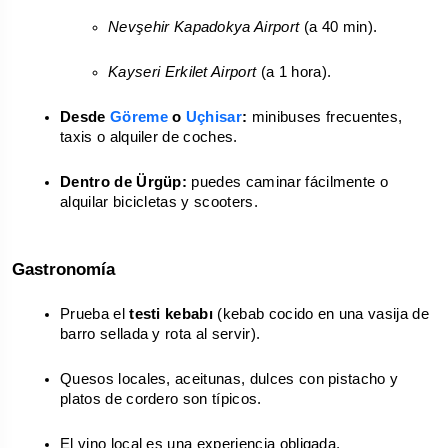
Nevşehir Kapadokya Airport
 (a 40 min).
Kayseri Erkilet Airport
 (a 1 hora).
Desde 
Göreme 
o 
Uçhisar
:
 minibuses frecuentes, 
taxis o alquiler de coches.
Dentro de Ürgüp:
 puedes caminar fácilmente o 
alquilar bicicletas y scooters.
Gastronomía
Prueba el 
testi kebabı
 (kebab cocido en una vasija de 
barro sellada y rota al servir).
Quesos locales, aceitunas, dulces con pistacho y 
platos de cordero son típicos.
El vino local es una experiencia obligada, 