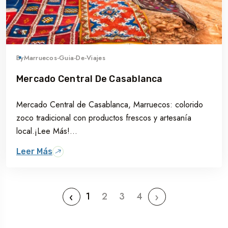
By
Marruecos-Guia-De-Viajes
Mercado Central De Casablanca
Mercado Central de Casablanca, Marruecos: colorido
zoco tradicional con productos frescos y artesanía
local.¡Lee Más!...
Leer Más
‹
›
1
2
3
4