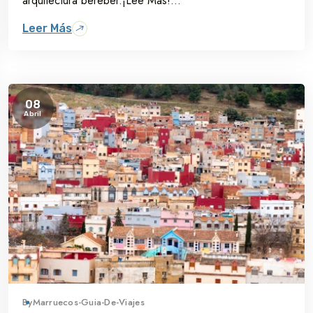
arquitectura bereber.¡Lee Más!...
Leer Más
08
Abril
By
Marruecos-Guia-De-Viajes