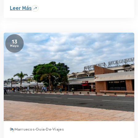
Leer Más
13
Mayo
By
Marruecos-Guia-De-Viajes