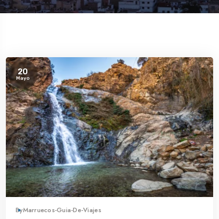
20
Mayo
By
Marruecos-Guia-De-Viajes