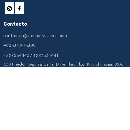
Contacto
contactao@vamos-viajando.com
+905312915309
+227534440
/
+227534441
630 Freedom Business Center Drive. Third Floor King of Prussia, USA,
PA 19406
Asmalı Mescit Mah - Nergiz sok, Karateke İşhanı No.8 - Beyoğlu - Istanbul
10,152/51 St, Maadi, Cairo, Egypt.
Egypt air
Ashranda
Sonesta
Oberoi
Movenpick
Hilton
Steigenberger