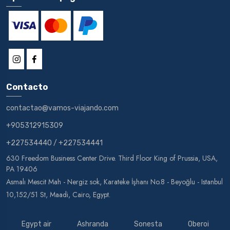
Contacto
contactao@vamos-viajando.com
+905312915309
+227534440
/
+227534441
630 Freedom Business Center Drive. Third Floor King of Prussia, USA,
PA 19406
Asmalı Mescit Mah - Nergiz sok, Karateke İşhanı No.8 - Beyoğlu - Istanbul
10,152/51 St, Maadi, Cairo, Egypt.
Egypt air
Ashranda
Sonesta
Oberoi