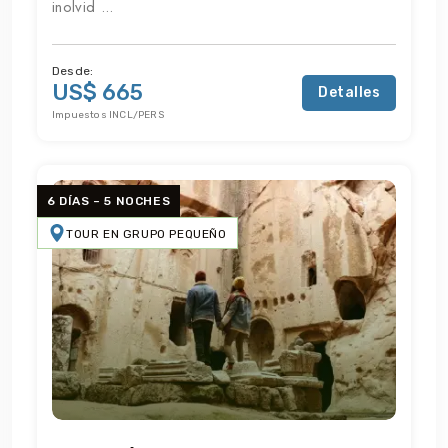
inolvid ...
Desde:
US$ 665
Detalles
Impuestos INCL/PERS
6 DÍAS – 5 NOCHES
TOUR EN GRUPO PEQUEÑO