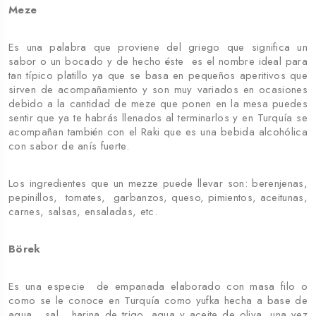
Meze
Es una palabra que proviene del griego que significa un
sabor o un bocado y de hecho éste es el nombre ideal para
tan típico platillo ya que se basa en pequeños aperitivos que
sirven de acompañamiento y son muy variados en ocasiones
debido a la cantidad de meze que ponen en la mesa puedes
sentir que ya te habrás llenados al terminarlos y en Turquía se
acompañan también con el Raki que es una bebida alcohólica
con sabor de anís fuerte.
Los ingredientes que un mezze puede llevar son: berenjenas,
pepinillos, tomates, garbanzos, queso, pimientos, aceitunas,
carnes, salsas, ensaladas, etc.
Börek
Es una especie de empanada elaborado con masa filo o
como se le conoce en Turquía como yufka hecha a base de
agua, sal, harina de trigo, agua y aceite de oliva, una vez