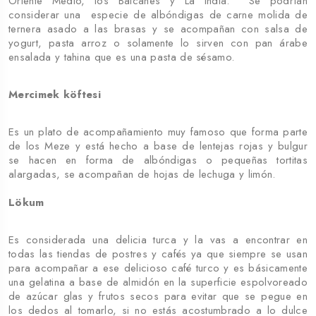
Oriente Medio, los Balcanes y La India. Se podrían
considerar una especie de albóndigas de carne molida de
ternera asado a las brasas y se acompañan con salsa de
yogurt, pasta arroz o solamente lo sirven con pan árabe
ensalada y tahina que es una pasta de sésamo.
Mercimek köftesi
Es un plato de acompañamiento muy famoso que forma parte
de los Meze y está hecho a base de lentejas rojas y bulgur
se hacen en forma de albóndigas o pequeñas tortitas
alargadas, se acompañan de hojas de lechuga y limón.
Lökum
Es considerada una delicia turca y la vas a encontrar en
todas las tiendas de postres y cafés ya que siempre se usan
para acompañar a ese delicioso café turco y es básicamente
una gelatina a base de almidón en la superficie espolvoreado
de azúcar glas y frutos secos para evitar que se pegue en
los dedos al tomarlo, si no estás acostumbrado a lo dulce