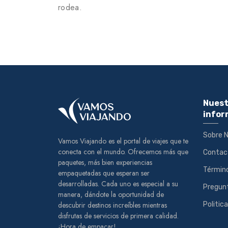
rodea.
Nuest
infor
Sobre 
Vamos Viajando es el portal de viajes que te
conecta con el mundo. Ofrecemos más que
Contac
paquetes, más bien experiencias
Término
empaquetadas que esperan ser
desarrolladas. Cada uno es especial a su
Pregun
manera, dándote la oportunidad de
descubrir destinos increíbles mientras
Politic
disfrutas de servicios de primera calidad.
¡Hora de empacar!