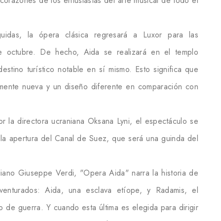
corazones de los entusiastas del arte musical de todo el
idas, la ópera clásica regresará a Luxor para las
e octubre. De hecho, Aida se realizará en el templo
estino turístico notable en sí mismo. Esto significa que
mente nueva y un diseño diferente en comparación con
r la directora ucraniana Oksana Lyni, el espectáculo se
e la apertura del Canal de Suez, que será una guinda del
liano Giuseppe Verdi, "Opera Aida" narra la historia de
enturados: Aida, una esclava etíope, y Radamis, el
 de guerra. Y cuando esta última es elegida para dirigir