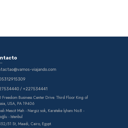
ntacto
ntactao@vamos-viajando.com
05312915309
27534440
/
+227534441
 Freedom Business Center Drive. Third Floor King of
ssia, USA, PA 19406
alı Mescit Mah - Nergiz sok, Karateke İşhanı No.8 -
oğlu - Istanbul
152/51 St, Maadi, Cairo, Egypt.