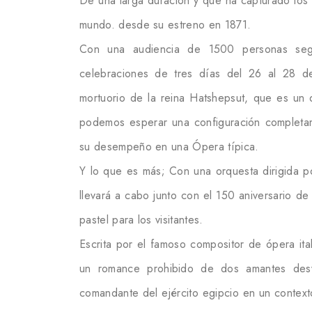
De una larga duración y que ha capturado los 
mundo. desde su estreno en 1871.
Con una audiencia de 1500 personas segu
celebraciones de tres días del 26 al 28 d
mortuorio de la reina Hatshepsut, que es un d
podemos esperar una configuración completa
su desempeño en una Ópera típica.
Y lo que es más; Con una orquesta dirigida po
llevará a cabo junto con el 150 aniversario d
pastel para los visitantes.
Escrita por el famoso compositor de ópera ita
un romance prohibido de dos amantes desv
comandante del ejército egipcio en un contexto