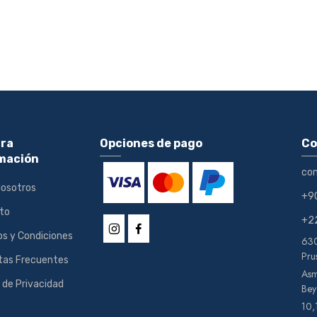
ra
Opciones de pago
Co
mación
co
Nosotros
+9
to
+2
s y Condiciones
630
Pru
tas Frecuentes
Asm
a de Privacidad
Bey
10,