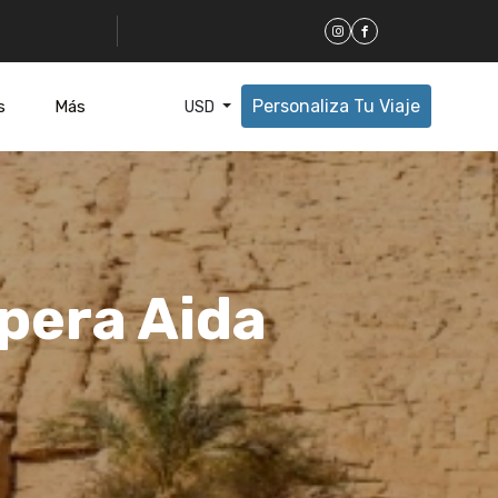
Personaliza Tu Viaje
s
Más
USD
Ópera Aida