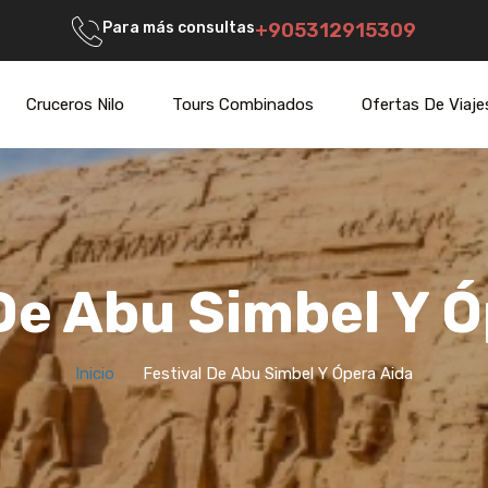
Para más consultas
+905312915309
Cruceros Nilo
Tours Combinados
Ofertas De Viaje
De Abu Simbel Y 
Inicio
Festival De Abu Simbel Y Ópera Aida