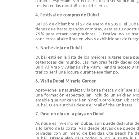
comidas especiales y ofertas. Si desea ser su propio
festivo en las montañas o el desierto.
4. Festival de compras de Dubai
Del 26 de diciembre al 27 de enero de 2020, el Dubai 
tienes que hacer grandes compras, esta es tu oportu
75% para atraer compradores. El festival no se tra
conciertos al aire libre en vivo y exhibiciones de fuegos
5. Nochevieja en Dubái
Dubái está en la lista de los mejores lugares para p
ostentosas del mundo. Las mayores festividades con e
Burj Al Arab y Atlantis The Palm. Tendrá acceso gra
tráfico será una locura durante ese tiempo.
6. Visita Dubai Miracle Garden
Aproveche la naturaleza y la brisa fresca y diríjase a
una formación espectacular, incluido un Mickey Mous
amable que nunca verá en ningún otro lugar. Ubica
Dubai. O en autobús desde el Mall of the Emirates
7. Pase un día en la playa en Dubai
Aunque es invierno en Dubái, aún puede disfrutar de 
a lo largo de la costa. Van desde playas que puede d
privadas con un menú de bebidas.Kite Beach ha dem
Dubái. Ofrece algo para todos. Si no le gusta ir a