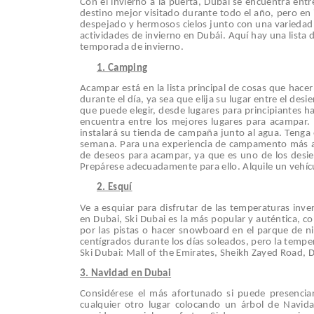
Con el invierno a la puerta, Dubái se encuentra entr
destino mejor visitado durante todo el año, pero en
despejado y hermosos cielos junto con una variedad d
actividades de invierno en Dubái. Aquí hay una lista 
temporada de invierno.
1. Camping
Acampar está en la lista principal de cosas que hace
durante el día, ya sea que elija su lugar entre el des
que puede elegir, desde lugares para principiantes ha
encuentra entre los mejores lugares para acampar.
instalará su tienda de campaña junto al agua. Tenga
semana. Para una experiencia de campamento más auté
de deseos para acampar, ya que es uno de los desie
Prepárese adecuadamente para ello. Alquile un vehícu
2. Esquí
Ve a esquiar para disfrutar de las temperaturas inver
en Dubai, Ski Dubai es la más popular y auténtica, 
por las pistas o hacer snowboard en el parque de ni
centígrados durante los días soleados, pero la temp
Ski Dubai: Mall of the Emirates, Sheikh Zayed Road, 
3. Navidad en Dubai
Considérese el más afortunado si puede presenciar
cualquier otro lugar colocando un árbol de Navid