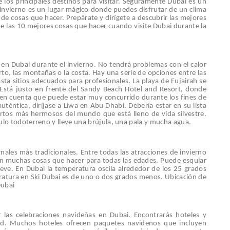
e los principales destinos para visitar. Seguramente Dubai es un
 invierno es un lugar mágico donde puedes disfrutar de un clima
e cosas que hacer. Prepárate y dirígete a descubrir las mejores
de las 10 mejores cosas que hacer cuando visite Dubai durante la
r en Dubai durante el invierno. No tendrá problemas con el calor
ierto, las montañas o la costa. Hay una serie de opciones entre las
sta sitios adecuados para profesionales. La playa de Fujairah se
 Está justo en frente del Sandy Beach Hotel and Resort, donde
 en cuenta que puede estar muy concurrido durante los fines de
ntica, diríjase a Liwa en Abu Dhabi. Debería estar en su lista
rtos más hermosos del mundo que está lleno de vida silvestre.
lo todoterreno y lleve una brújula, una pala y mucha agua.
nales más tradicionales. Entre todas las atracciones de invierno
con muchas cosas que hacer para todas las edades. Puede esquiar
eve. En Dubai la temperatura oscila alrededor de los 25 grados
eratura en Ski Dubai es de uno o dos grados menos.
Ubicación de
Dubai
 las celebraciones navideñas en Dubai. Encontrarás hoteles y
ad. Muchos hoteles ofrecen paquetes navideños que incluyen