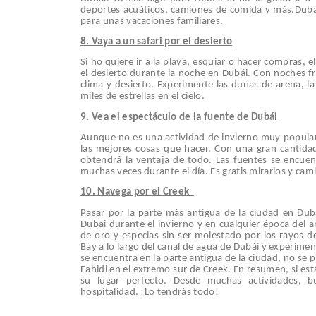
deportes acuáticos, camiones de comida y más.Duba
para unas vacaciones familiares.
8. Vaya a un safari por el desierto
Si no quiere ir a la playa, esquiar o hacer compras,
el desierto durante la noche en Dubái. Con noches fr
clima y desierto. Experimente las dunas de arena, la 
miles de estrellas en el cielo.
9. Vea el espectáculo de la fuente de Dubái
Aunque no es una actividad de invierno muy popular 
las mejores cosas que hacer. Con una gran cantidad 
obtendrá la ventaja de todo. Las fuentes se encuent
muchas veces durante el día. Es gratis mirarlos y cami
10. Navega por el Creek
Pasar por la parte más antigua de la ciudad en Du
Dubai durante el invierno y en cualquier época del 
de oro y especias sin ser molestado por los rayos de
Bay a lo largo del canal de agua de Dubái y experime
se encuentra en la parte antigua de la ciudad, no se p
Fahidi en el extremo sur de Creek. En resumen, si es
su lugar perfecto. Desde muchas actividades, b
hospitalidad. ¡Lo tendrás todo!