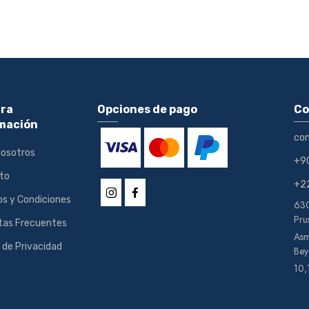
ra
Opciones de pago
Co
mación
co
Nosotros
+9
to
+2
s y Condiciones
630
Pru
tas Frecuentes
Asm
a de Privacidad
Bey
10,