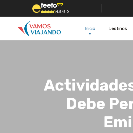
4.5/5.0
Inicio
Destinos
Actividades
Debe Per
Emi