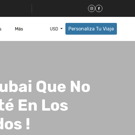
Personaliza Tu Viaje
s
Más
USD
Dubai Que No
té En Los
os !