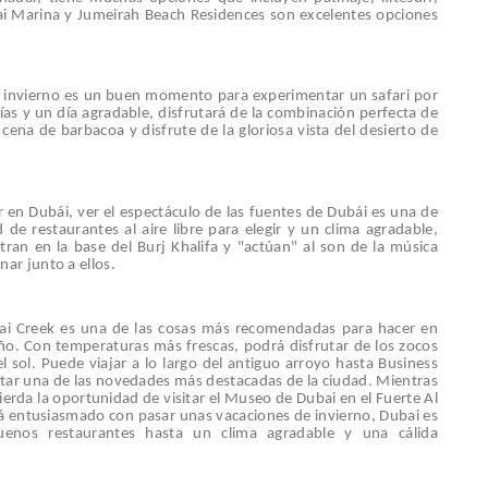
i Marina y Jumeirah Beach Residences son excelentes opciones
 el invierno es un buen momento para experimentar un safari por
ías y un día agradable, disfrutará de la combinación perfecta de
cena de barbacoa y disfrute de la gloriosa vista del desierto de
en Dubái, ver el espectáculo de las fuentes de Dubái es una de
de restaurantes al aire libre para elegir y un clima agradable,
ran en la base del Burj Khalifa y "actúan" al son de la música
nar junto a ellos.
bai Creek es una de las cosas más recomendadas para hacer en
año. Con temperaturas más frescas, podrá disfrutar de los zocos
l sol. Puede viajar a lo largo del antiguo arroyo hasta Business
ntar una de las novedades más destacadas de la ciudad. Mientras
ierda la oportunidad de visitar el Museo de Dubai en el Fuerte Al
tá entusiasmado con pasar unas vacaciones de invierno, Dubai es
uenos restaurantes hasta un clima agradable y una cálida