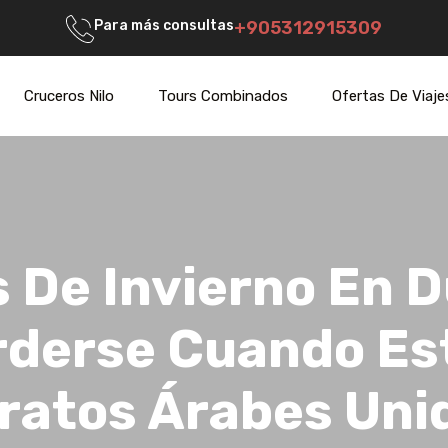
Para más consultas
+905312915309
Cruceros Nilo
Tours Combinados
Ofertas De Viaje
 De Invierno En 
derse Cuando Es
ratos Árabes Unid