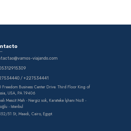
ntacto
ntactao@vamos-viajando.com
05312915309
27534440
/
+227534441
 Freedom Business Center Drive. Third Floor King of
ssia, USA, PA 19406
alı Mescit Mah - Nergiz sok, Karateke İşhanı No.8 -
oğlu - Istanbul
152/51 St, Maadi, Cairo, Egypt.