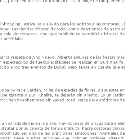
 guía, puede empacar su automóvil e ir a un viaje de campamento
Shopping Festival es un éxito para los adictos a las compras. Si
nidad. Las tiendas ofrecen de todo, como descuentos de hasta el
ta solo de compras, sino que también te permitirá disfrutar de
 artificiales.
asar la víspera de Año Nuevo. Alberga algunas de las fiestas más
spectáculos de fuegos artificiales se realizan en Burj Khalifa,
tuito a los tres eventos de Dubai, pero tenga en cuenta que el
l Dubai Miracle Garden. Miles de especies de flores, dispuestas en
e gigante y Burj Khalifa, te dejarán sin aliento. Es un jardín
ción: Sheikh Mohammed bin Zayed Road, cerca del Autódromo de
un agradable día en la playa. Hay docenas de playas para elegir
isfrutar por su cuenta de forma gratuita, hasta costosas playas
ostrado ser una de las principales atracciones invernales de
 nadar, tiene muchas opciones que incluyen patinaje, kitesurf,